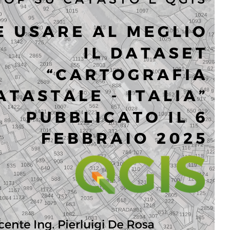
tutorial
turismo
workshop
umbria
webmap
Social Links
Facebook
YouTube