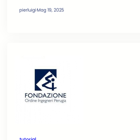
pierluigi
·
Mag 19, 2025
tutorial