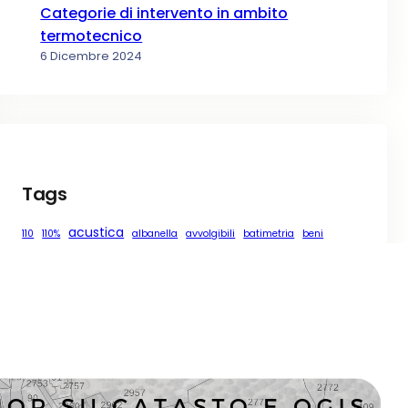
Categorie di intervento in ambito
termotecnico
6 Dicembre 2024
Tags
acustica
110
110%
albanella
avvolgibili
batimetria
beni
catasto
chiusure oscuranti
cluster
comune
covid
COVID-19
covid19
domicilio
esercitazione
finanziamento
formazione
gis
geologia
kriging
necessità
news
qgis
perugia
normativa
online
Osm
pappa
persiane
qms
R
regressione
risparmio energetico
schermature solari
superbonus
servizi
statistica
tapparelle
torgiano