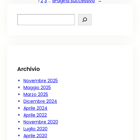
1
2
3
…
5
Pagina successiva
→
S
e
a
r
c
h
Archivio
Novembre 2025
Maggio 2025
Marzo 2025
Dicembre 2024
Aprile 2024
Aprile 2022
Novembre 2020
Luglio 2020
Aprile 2020