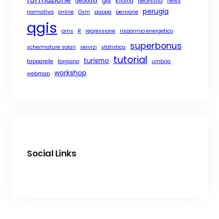
geologia
kriging
necessità
news
perugia
normativa
online
Osm
pappa
persiane
qgis
qms
R
regressione
risparmio energetico
superbonus
schermature solari
servizi
statistica
tutorial
turismo
tapparelle
torgiano
umbria
workshop
webmap
Social Links
Facebook
YouTube