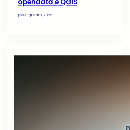
opendata e QGIS
pierluigi
·
Mar 3, 2025