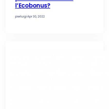
l’Ecobonus?
pierluigi
·
Apr 30, 2022