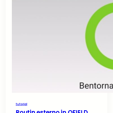
tutorial
Routin esterno in QFIELD