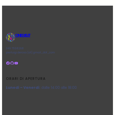
ONEGIS.IT
349 7558268
pierluigi.derosa [at] gmail_dot_com
Facebook
GitHub
YouTube
ORARI DI APERTURA
Lunedì – Venerdì:
dalle 14:00 alle 18:00