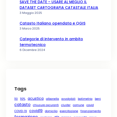
SAVE THE DATE – USARE AL MEGLIO IL
DATASET CARTOGRAFIA CATASTALE ITALIA
3 Maggio 2025
Catasto Italiano opendata e QGIS
3 Marzo 2025
Categorie di intervento in ambito
termotecnico
6 Dicembre 2024
Tags
acustica
110
110%
albanella
avvolgibili
batimetria
beni
catasto
chiusure oscuranti
cluster
comune
covid
covid19
COVID-19
domicilio
esercitazione
finanziamento
formazione
gis