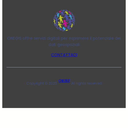
ONEGIS offre servizi digitali per esprimere il potenziale dei
dati geospaziali
CONTATTACI
ONEGIS.IT
Copyright © 2025 ·
· All rights reserved