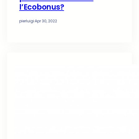
l’Ecobonus?
pierluigi
·
Apr 30, 2022