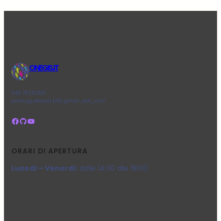
ONEGIS.IT
349 7558268
pierluigi.derosa [at] gmail_dot_com
Facebook
GitHub
YouTube
ORARI DI APERTURA
Lunedì – Venerdì:
dalle 14:00 alle 18:00