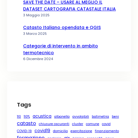
SAVE THE DATE – USARE AL MEGLIO IL
DATASET CARTOGRAFIA CATASTALE ITALIA
3 Maggio 2025
Catasto Italiano opendata e QGIS
3 Marzo 2025
Categorie di intervento in ambito
termotecnico
6 Dicembre 2024
Tags
acustica
110
110%
albanella
avvolgibili
batimetria
beni
catasto
chiusure oscuranti
cluster
comune
covid
covid19
COVID-19
domicilio
esercitazione
finanziamento
formazione
gis