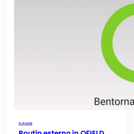
tutorial
Routin esterno in QFIELD