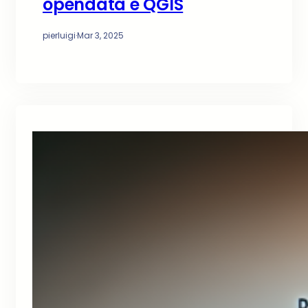
opendata e QGIS
pierluigi
·
Mar 3, 2025