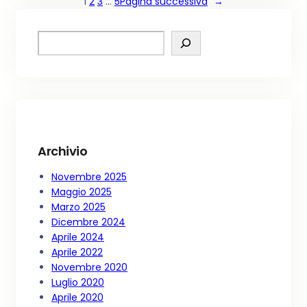
1
2
3
…
5
Pagina successiva
→
S
e
a
r
c
h
Archivio
Novembre 2025
Maggio 2025
Marzo 2025
Dicembre 2024
Aprile 2024
Aprile 2022
Novembre 2020
Luglio 2020
Aprile 2020