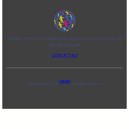
ONEGIS offre servizi digitali per esprimere il potenziale dei
dati geospaziali
CONTATTACI
ONEGIS.IT
Copyright © 2025 ·
· All rights reserved