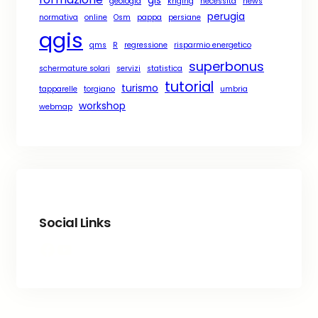
geologia
kriging
necessità
news
perugia
normativa
online
Osm
pappa
persiane
qgis
qms
R
regressione
risparmio energetico
superbonus
schermature solari
servizi
statistica
tutorial
turismo
tapparelle
torgiano
umbria
workshop
webmap
Social Links
Facebook
YouTube