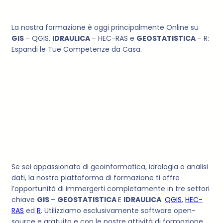
La nostra formazione è oggi principalmente Online su
GIS
– QGIS,
IDRAULICA
– HEC-RAS e
GEOSTATISTICA
– R:
Espandi le Tue Competenze da Casa.
IDRAULICA
Se sei appassionato di geoinformatica, idrologia o analisi
dati, la nostra piattaforma di formazione ti offre
l’opportunità di immergerti completamente in tre settori
chiave
GIS
–
GEOSTATISTICA
E
IDRAULICA
:
QGIS
,
HEC-
RAS
ed
R
. Utilizziamo esclusivamente software open-
source e gratuito e con le nostre attività di formazione,