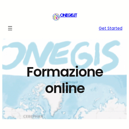
Vai
al
ONEGIS.IT
contenuto
Get Started
Formazione
online