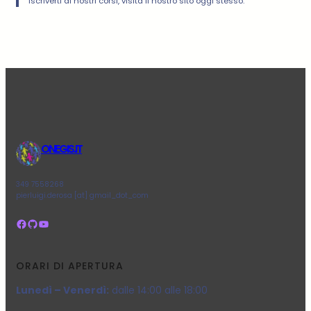
iscriverti ai nostri corsi, visita il nostro sito oggi stesso.
ONEGIS.IT
349 7558268
pierluigi.derosa [at] gmail_dot_com
Facebook
GitHub
YouTube
ORARI DI APERTURA
Lunedì – Venerdì:
dalle 14:00 alle 18:00