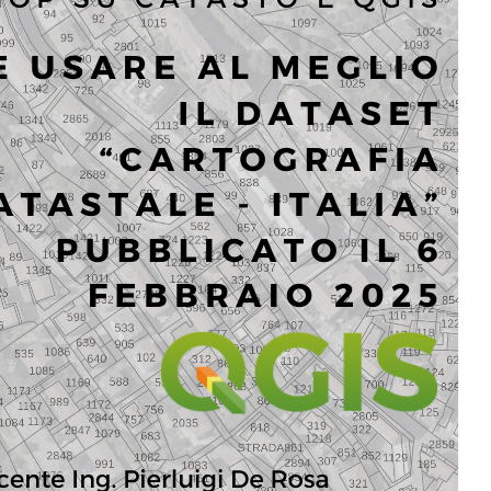
tutorial
turismo
workshop
umbria
webmap
Social Links
Facebook
YouTube