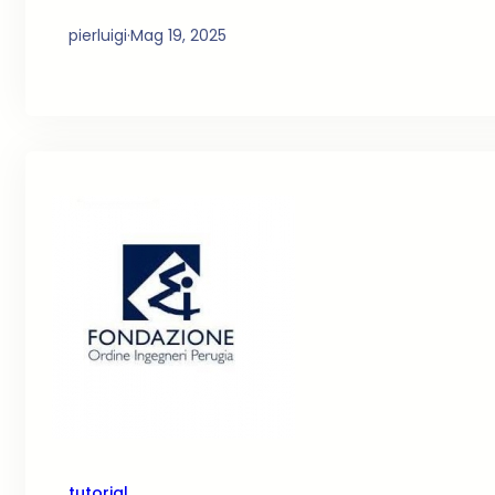
pierluigi
·
Mag 19, 2025
tutorial