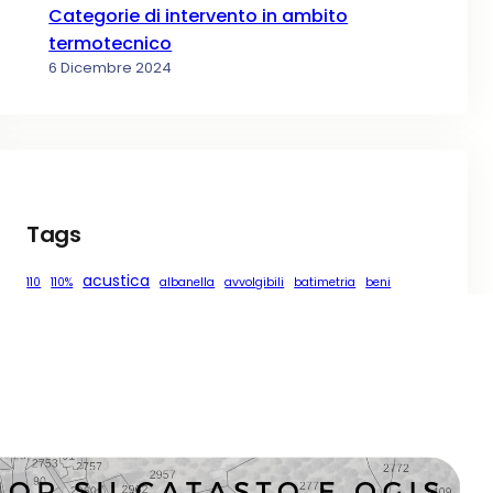
Categorie di intervento in ambito
termotecnico
6 Dicembre 2024
Tags
acustica
110
110%
albanella
avvolgibili
batimetria
beni
catasto
chiusure oscuranti
cluster
comune
covid
COVID-19
covid19
domicilio
esercitazione
finanziamento
formazione
gis
geologia
kriging
necessità
news
qgis
perugia
normativa
online
Osm
pappa
persiane
qms
R
regressione
risparmio energetico
schermature solari
superbonus
servizi
statistica
tapparelle
torgiano