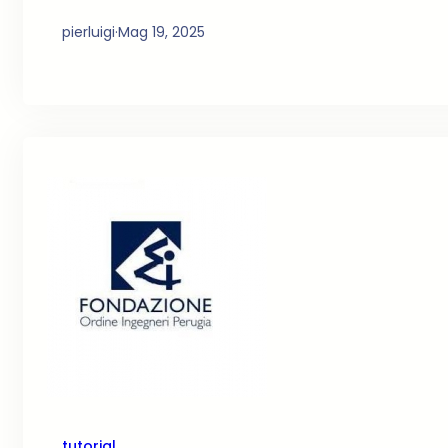
pierluigi
·
Mag 19, 2025
tutorial