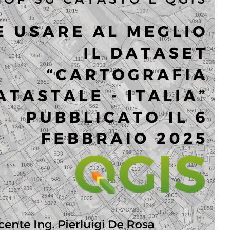
tutorial
turismo
workshop
umbria
webmap
Social Links
Facebook
YouTube