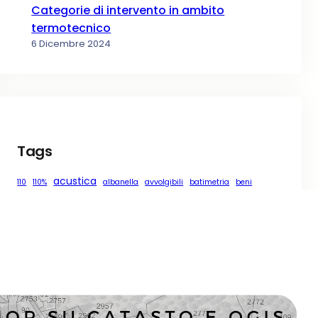
Categorie di intervento in ambito
termotecnico
6 Dicembre 2024
Tags
acustica
110
110%
albanella
avvolgibili
batimetria
beni
catasto
chiusure oscuranti
cluster
comune
covid
COVID-19
covid19
domicilio
esercitazione
finanziamento
formazione
gis
geologia
kriging
necessità
news
qgis
perugia
normativa
online
Osm
pappa
persiane
qms
R
regressione
risparmio energetico
schermature solari
superbonus
servizi
statistica
tapparelle
torgiano