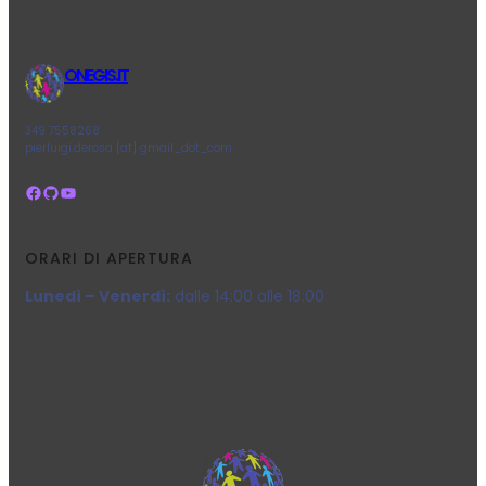
ONEGIS.IT
349 7558268
pierluigi.derosa [at] gmail_dot_com
Facebook
GitHub
YouTube
ORARI DI APERTURA
Lunedì – Venerdì:
dalle 14:00 alle 18:00