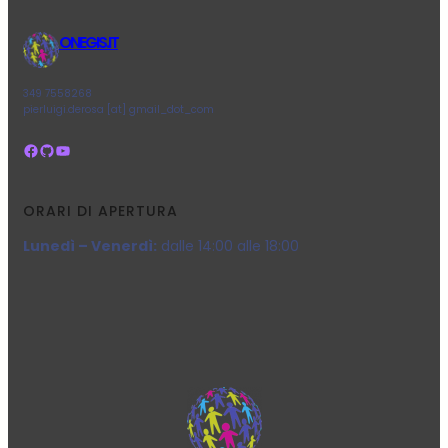
ONEGIS.IT
349 7558268
pierluigi.derosa [at] gmail_dot_com
Facebook
GitHub
YouTube
ORARI DI APERTURA
Lunedì – Venerdì:
dalle 14:00 alle 18:00