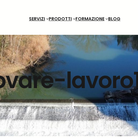
SERVIZI
PRODOTTI
FORMAZIONE
BLOG
vare-lavoro
pierluigi
·
Apr 6, 2018
·