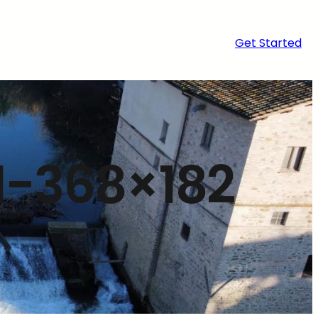
Get Started
1-368×182